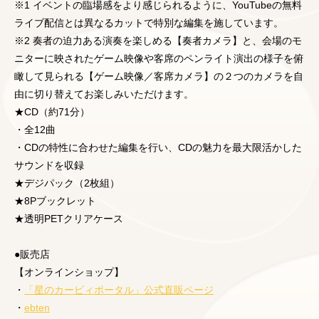
※1 イベントの臨場感をより感じられるように、YouTubeの無料
ライブ配信とは異なるカットで特別な編集を施しています。
※2 奏者の迫力ある演奏を楽しめる【奏者カメラ】と、会場のモ
ニターに映されたゲーム映像や客席のペンライト演出の様子を俯
瞰して見られる【ゲーム映像／客席カメラ】の２つのカメラを自
由に切り替えてお楽しみいただけます。
★CD（約71分）
・全12曲
・CDの特性に合わせた編集を行い、CDの魅力を最大限活かした
サウンドを収録
★デジパック（2枚組）
★8Pブックレット
★透明PETクリアケース
●販売店
【オンラインショップ】
・
「星のカービィポータル」公式直販ページ
・
ebten