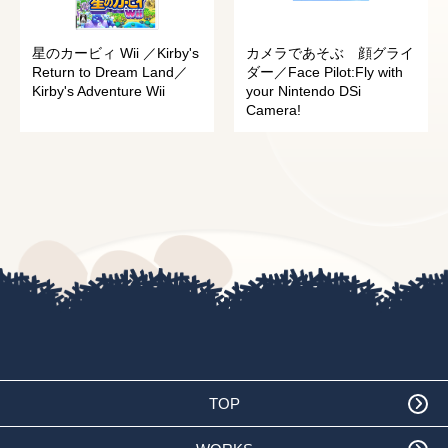
星のカービィ Wii ／Kirby's
カメラであそぶ 顔グライ
Return to Dream Land／
ダー／Face Pilot:Fly with
Kirby's Adventure Wii
your Nintendo DSi
Camera!
TOP