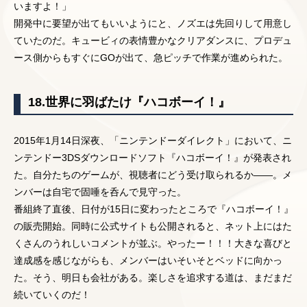
いますよ！」
開発中に要望が出てもいいようにと、ノズエは先回りして用意し
ていたのだ。キュービィの表情豊かなクリアダンスに、プロデュ
ース側からもすぐにGOが出て、急ピッチで作業が進められた。
18.世界に羽ばたけ『ハコボーイ！』
2015年1月14日深夜、「ニンテンドーダイレクト」において、ニ
ンテンドー3DSダウンロードソフト『ハコボーイ！』が発表され
た。自分たちのゲームが、視聴者にどう受け取られるか――。メ
ンバーは自宅で固唾を呑んで見守った。
番組終了直後、日付が15日に変わったところで『ハコボーイ！』
の販売開始。同時に公式サイトも公開されると、ネット上にはた
くさんのうれしいコメントが並ぶ。やったー！！！大きな喜びと
達成感を感じながらも、メンバーはいそいそとベッドに向かっ
た。そう、明日も会社がある。楽しさを追求する道は、まだまだ
続いていくのだ！