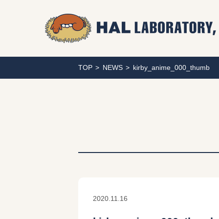
TOP
NEWS
kirby_anime_000_thumb
2020.11.16