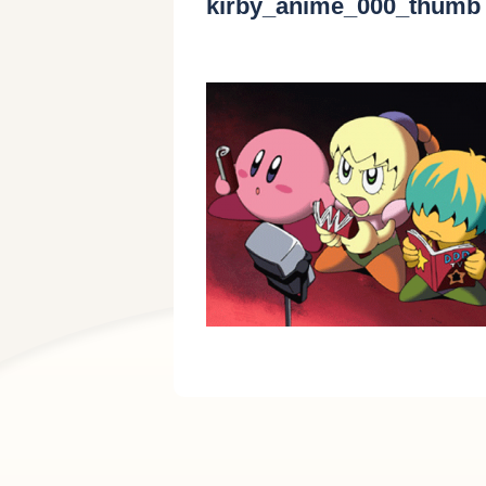
kirby_anime_000_thumb