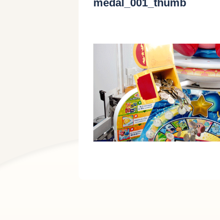
medal_001_thumb