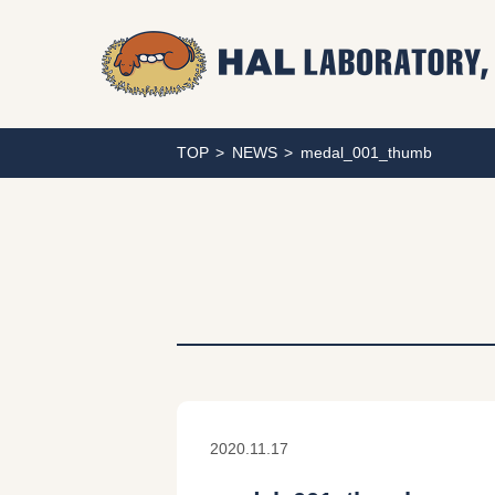
TOP
NEWS
medal_001_thumb
2020.11.17