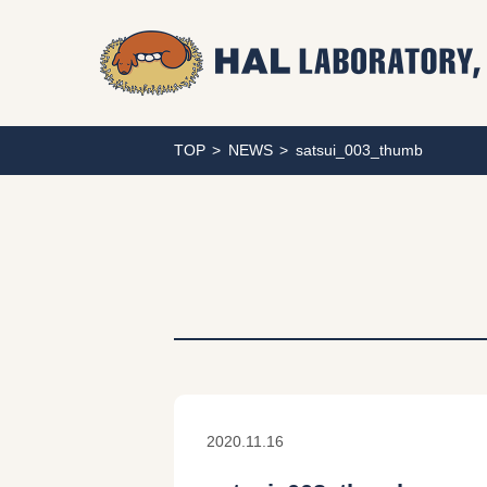
TOP
NEWS
satsui_003_thumb
2020.11.16