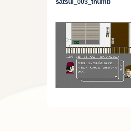
satsui_003_thumb