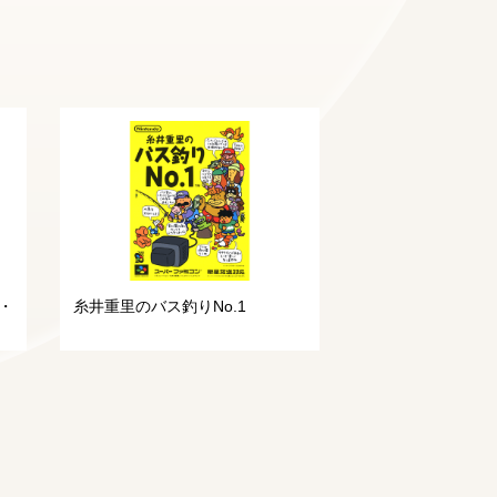
・
糸井重里のバス釣りNo.1