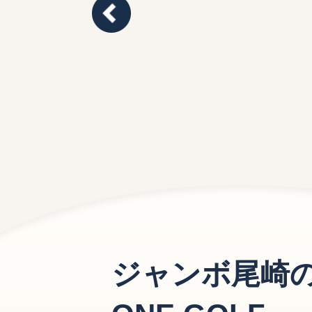
1
2
ジャンボ尾崎のホ