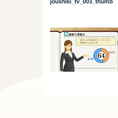
joushiki_tv_003_thumb