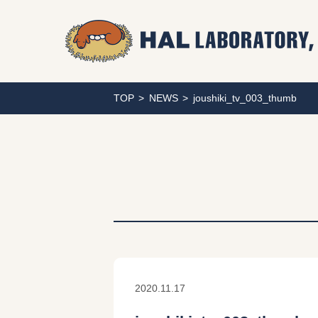
TOP
NEWS
joushiki_tv_003_thumb
2020.11.17