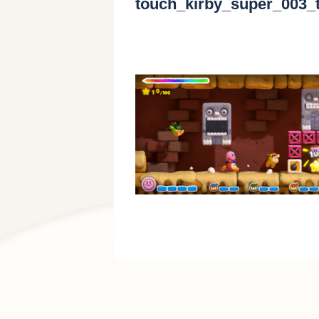
touch_kirby_super_003