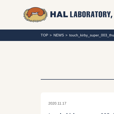
TOP
NEWS
touch_kirby_super_003_th
2020.11.17