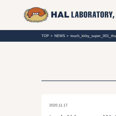
TOP
NEWS
touch_kirby_super_001_th
2020.11.17