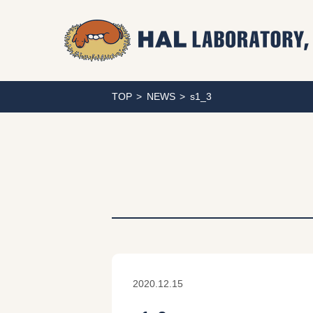
TOP
NEWS
s1_3
2020.12.15