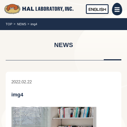
ENGLISH
TOP
NEWS
img4
NEWS
2022.02.22
img4