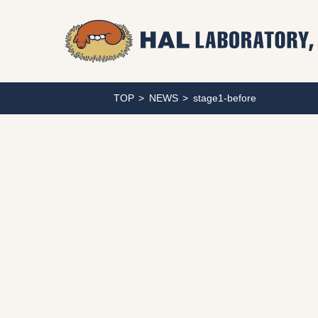
TOP
NEWS
stage1-before