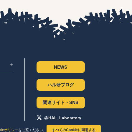
ー
を
使
っ
て
く
だ
さ
い。
NEWS
ハル研ブログ
関連サイト・SNS
@HAL_Laboratory
okieポリシー
をご覧ください。
すべてのCookieに同意する