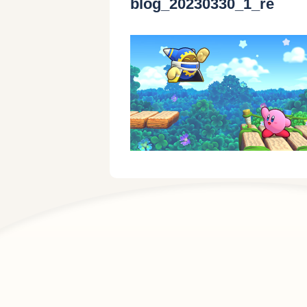
blog_20230330_1_re