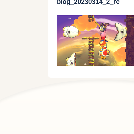
blog_20230314_2_re