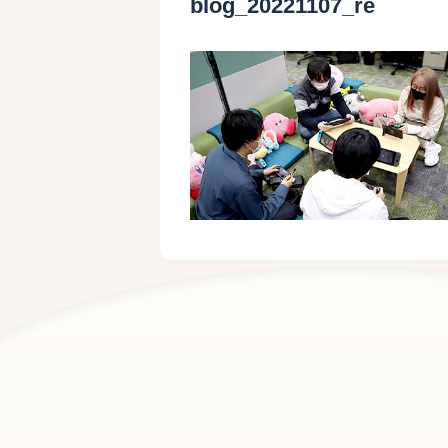
blog_20221107_re