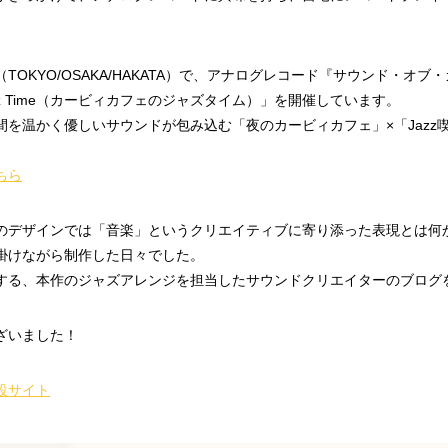
。
/OSAKA/HAKATA）で、アナログレコード『サウンド・オブ・カービィカフェ 
 Jazz Time（カービィカフェのジャズタイム）」を開催しています。
を温かく優しいサウンドが包み込む「夜のカービィカフェ」×「Jazz
こちら
のデザインでは「音楽」というクリエイティブに寄り添った表現とは何
掛けながら制作した日々でした。
する、本作のジャズアレンジを担当したサウンドクリエイターのブログ
ざいました！
設サイト