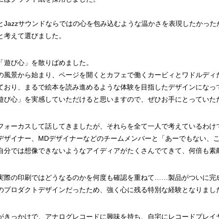
とJazzサウンドならではの心を包み込むような温かさを表現したかっ
と考えて選びました。
「遊び心」を散りばめました。
の風景から始まり、ページを開くとカフェで働くカービィとワドルディ
ており、まるで絵本を読み進めるような体験を目指したデザインになっ
遊び心」を実感していただけると思いますので、ぜひお手にとっていた
フォーカスして話してきましたが、それらを全て一人で考えているわけ
デザイナー、MDデザイナーなどのチームメンバーと「あーでもない、
自分では想像できないようなアイディアがたくさんでてきて、何倍も素
実際の印刷ではどうなるのかを何度も確認を重ねて……製品がついに完
のプロダクトデザインだったため、強く心に残る特別な経験となりまし
がきっかけで、アナログレコードに興味を持ち、自宅にレコードプレイ